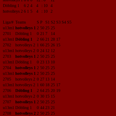
Döbling 1
6
2
4
4
:
10
4
hotvolleys 2
6
1
5
4
:
10
2
Liga/#
Teams
S
P
S1
S2
S3
S4
S5
u13m1
hotvolleys 1
2
50
25
25
2701
Döbling 1
0
21
7
14
u13m1
Döbling 1
2
66
21
28
17
2702
hotvolleys 2
1
66
25
26
15
u13m1
hotvolleys 2
0
24
12
12
2703
hotvolleys 1
2
50
25
25
u13m1
Döbling 1
0
23
13
10
2704
hotvolleys 1
2
50
25
25
u13m1
hotvolleys 1
2
50
25
25
2705
hotvolleys 2
0
27
13
14
u13m1
hotvolleys 2
1
60
18
25
17
2706
Döbling 1
2
64
25
20
19
u13m1
hotvolleys 2
0
30
15
15
2707
hotvolleys 1
2
50
25
25
u13m1
Döbling 1
0
44
23
21
2708
hotvolleys 2
2
50
25
25