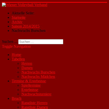
Aktuelle Seite:
Startseite
Archiv
Saison 2014/2015
Nachwuchs Burschen
Suchen ...
Toggle Navigation
Home
Tabellen
Herren
Damen
Nachwuchs Burschen
Nachwuchs Mädchen
Termine & Ergebnisse
Spieltermine
Ergebnisse
Nachwuchsturniere
Beach
Rangliste Herren
Rangliste Damen