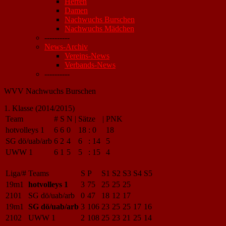
Herren
Damen
Nachwuchs Burschen
Nachwuchs Mädchen
----------
News-Archiv
Vereins-News
Verbands-News
----------
WVV Nachwuchs Burschen
1. Klasse (2014/2015)
Team
#
S
N
|
Sätze
|
PNK
hotvolleys 1
6
6
0
18
:
0
18
SG dö/uab/arb
6
2
4
6
:
14
5
UWW 1
6
1
5
5
:
15
4
Liga/#
Teams
S
P
S1
S2
S3
S4
S5
19m1
hotvolleys 1
3
75
25
25
25
2101
SG dö/uab/arb
0
47
18
12
17
19m1
SG dö/uab/arb
3
106
23
25
25
17
16
2102
UWW 1
2
108
25
23
21
25
14