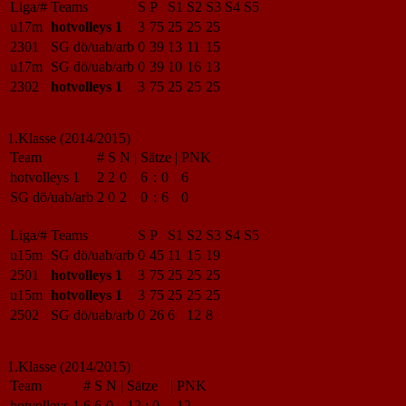
Liga/#
Teams
S
P
S1
S2
S3
S4
S5
u17m
hotvolleys 1
3
75
25
25
25
2301
SG dö/uab/arb
0
39
13
11
15
u17m
SG dö/uab/arb
0
39
10
16
13
2302
hotvolleys 1
3
75
25
25
25
1.Klasse (2014/2015)
Team
#
S
N
|
Sätze
|
PNK
hotvolleys 1
2
2
0
6
:
0
6
SG dö/uab/arb
2
0
2
0
:
6
0
Liga/#
Teams
S
P
S1
S2
S3
S4
S5
u15m
SG dö/uab/arb
0
45
11
15
19
2501
hotvolleys 1
3
75
25
25
25
u15m
hotvolleys 1
3
75
25
25
25
2502
SG dö/uab/arb
0
26
6
12
8
1.Klasse (2014/2015)
Team
#
S
N
|
Sätze
|
PNK
hotvolleys 1
6
6
0
12
:
0
12