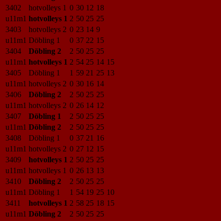
3402
hotvolleys 1
0
30
12
18
u11m1
hotvolleys 1
2
50
25
25
3403
hotvolleys 2
0
23
14
9
u11m1
Döbling 1
0
37
22
15
3404
Döbling 2
2
50
25
25
u11m1
hotvolleys 1
2
54
25
14
15
3405
Döbling 1
1
59
21
25
13
u11m1
hotvolleys 2
0
30
16
14
3406
Döbling 2
2
50
25
25
u11m1
hotvolleys 2
0
26
14
12
3407
Döbling 1
2
50
25
25
u11m1
Döbling 2
2
50
25
25
3408
Döbling 1
0
37
21
16
u11m1
hotvolleys 2
0
27
12
15
3409
hotvolleys 1
2
50
25
25
u11m1
hotvolleys 1
0
26
13
13
3410
Döbling 2
2
50
25
25
u11m1
Döbling 1
1
54
19
25
10
3411
hotvolleys 1
2
58
25
18
15
u11m1
Döbling 2
2
50
25
25