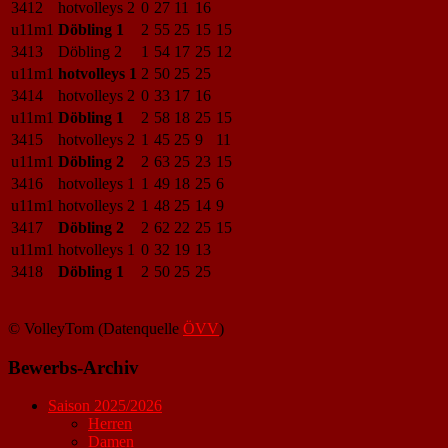
3412
hotvolleys 2
0
27
11
16
u11m1
Döbling 1
2
55
25
15
15
3413
Döbling 2
1
54
17
25
12
u11m1
hotvolleys 1
2
50
25
25
3414
hotvolleys 2
0
33
17
16
u11m1
Döbling 1
2
58
18
25
15
3415
hotvolleys 2
1
45
25
9
11
u11m1
Döbling 2
2
63
25
23
15
3416
hotvolleys 1
1
49
18
25
6
u11m1
hotvolleys 2
1
48
25
14
9
3417
Döbling 2
2
62
22
25
15
u11m1
hotvolleys 1
0
32
19
13
3418
Döbling 1
2
50
25
25
© VolleyTom (Datenquelle
ÖVV
)
Bewerbs-Archiv
Saison 2025/2026
Herren
Damen