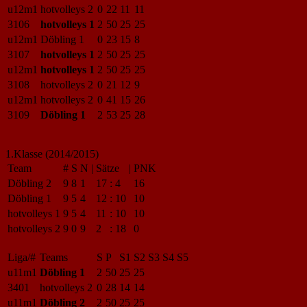
u12m1
hotvolleys 2
0
22
11
11
3106
hotvolleys 1
2
50
25
25
u12m1
Döbling 1
0
23
15
8
3107
hotvolleys 1
2
50
25
25
u12m1
hotvolleys 1
2
50
25
25
3108
hotvolleys 2
0
21
12
9
u12m1
hotvolleys 2
0
41
15
26
3109
Döbling 1
2
53
25
28
1.Klasse (2014/2015)
Team
#
S
N
|
Sätze
|
PNK
Döbling 2
9
8
1
17
:
4
16
Döbling 1
9
5
4
12
:
10
10
hotvolleys 1
9
5
4
11
:
10
10
hotvolleys 2
9
0
9
2
:
18
0
Liga/#
Teams
S
P
S1
S2
S3
S4
S5
u11m1
Döbling 1
2
50
25
25
3401
hotvolleys 2
0
28
14
14
u11m1
Döbling 2
2
50
25
25