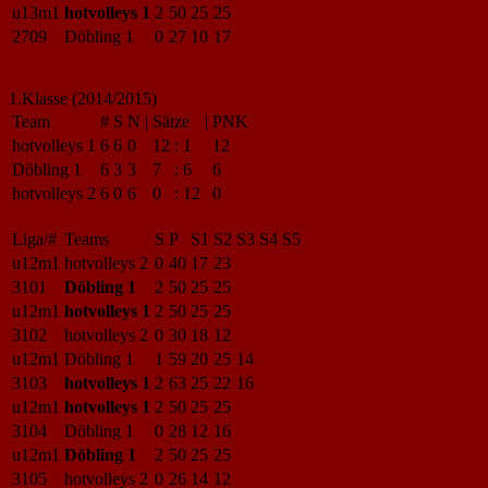
u13m1
hotvolleys 1
2
50
25
25
2709
Döbling 1
0
27
10
17
1.Klasse (2014/2015)
Team
#
S
N
|
Sätze
|
PNK
hotvolleys 1
6
6
0
12
:
1
12
Döbling 1
6
3
3
7
:
6
6
hotvolleys 2
6
0
6
0
:
12
0
Liga/#
Teams
S
P
S1
S2
S3
S4
S5
u12m1
hotvolleys 2
0
40
17
23
3101
Döbling 1
2
50
25
25
u12m1
hotvolleys 1
2
50
25
25
3102
hotvolleys 2
0
30
18
12
u12m1
Döbling 1
1
59
20
25
14
3103
hotvolleys 1
2
63
25
22
16
u12m1
hotvolleys 1
2
50
25
25
3104
Döbling 1
0
28
12
16
u12m1
Döbling 1
2
50
25
25
3105
hotvolleys 2
0
26
14
12