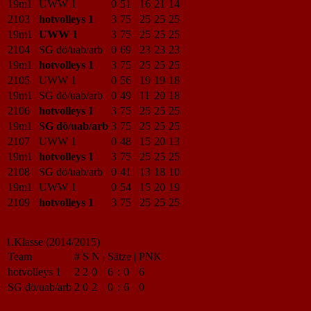
19m1
UWW 1
0
51
16
21
14
2103
hotvolleys 1
3
75
25
25
25
19m1
UWW 1
3
75
25
25
25
2104
SG dö/uab/arb
0
69
23
23
23
19m1
hotvolleys 1
3
75
25
25
25
2105
UWW 1
0
56
19
19
18
19m1
SG dö/uab/arb
0
49
11
20
18
2106
hotvolleys 1
3
75
25
25
25
19m1
SG dö/uab/arb
3
75
25
25
25
2107
UWW 1
0
48
15
20
13
19m1
hotvolleys 1
3
75
25
25
25
2108
SG dö/uab/arb
0
41
13
18
10
19m1
UWW 1
0
54
15
20
19
2109
hotvolleys 1
3
75
25
25
25
1.Klasse (2014/2015)
Team
#
S
N
|
Sätze
|
PNK
hotvolleys 1
2
2
0
6
:
0
6
SG dö/uab/arb
2
0
2
0
:
6
0